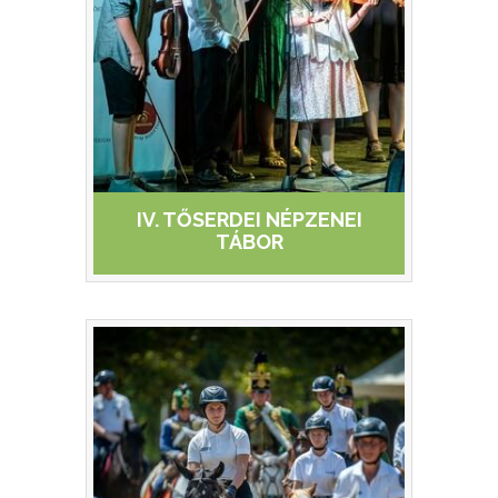
AUTÓSKEMPING
TŐSFÜRDŐ FAHÁZ-
APARTMAN
KISFALUDY PROGRAM
KONTYVIRÁG TANÖSVÉNY
TŐSERDŐ TÚRÁK
IV. TŐSERDEI NÉPZENEI
ÖKOTURISZTIKAI
TÁBOR
KÖZPONT
TŐSERDŐ
TERÜLETBÉRLET
OSZTÁLYKIRÁNDULÁS
EGYEDI AJÁNLATOT KÉREK
VIDEÓK