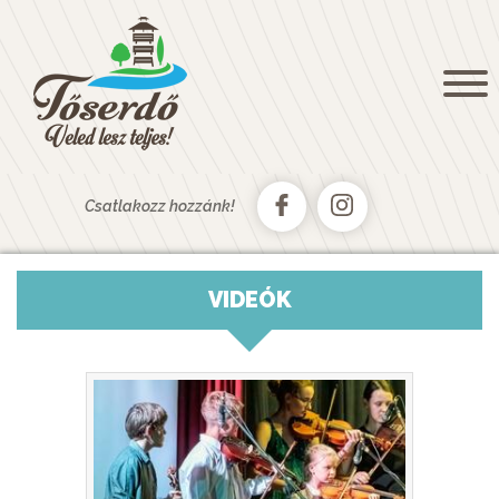
NYITÓOLDAL
KÖSZÖNTŐ
HÍREK, AKTUALITÁSOK
GALÉRIA
KAPCSOLAT
Csatlakozz hozzánk!
TŐSFÜRDŐ
AUTÓSKEMPING
VIDEÓK
CSÓNAKKÖLCSÖNZŐ
TŐSERDŐ PAINTBALL
TURIZMUS
TŐSERDŐ
SZÁLLÁSAINK
TŐSERDŐ