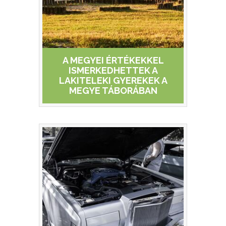
A MEGYEI ÉRTÉKEKKEL
ISMERKEDHETTEK A
LAKITELEKI GYEREKEK A
MEGYE TÁBORÁBAN