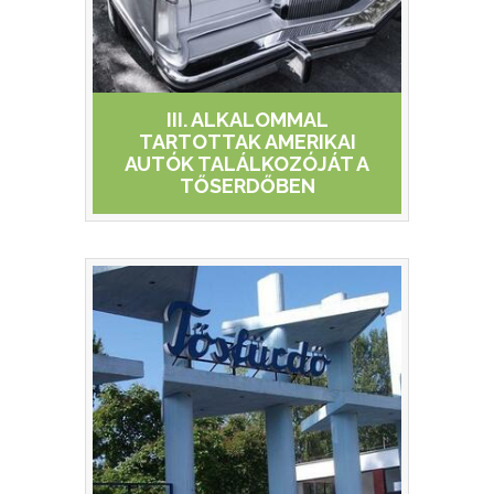
III. ALKALOMMAL
TARTOTTAK AMERIKAI
AUTÓK TALÁLKOZÓJÁT A
TŐSERDŐBEN