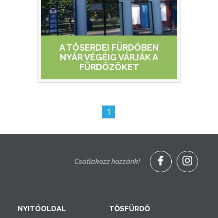
A TŐSERDEI FÜRDŐBEN
NYÁR VÉGÉIG VÁRJÁK A
FÜRDŐZŐKET
1
Csatlakozz hozzánk!
NYITÓOLDAL
TŐSFÜRDŐ