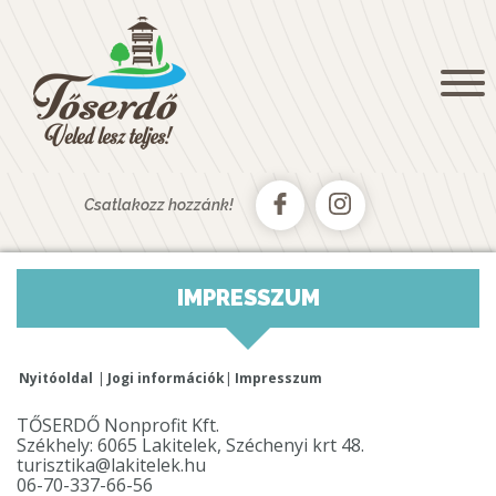
NYITÓOLDAL
KÖSZÖNTŐ
HÍREK, AKTUALITÁSOK
GALÉRIA
KAPCSOLAT
Csatlakozz hozzánk!
TŐSFÜRDŐ
AUTÓSKEMPING
IMPRESSZUM
CSÓNAKKÖLCSÖNZŐ
TŐSERDŐ PAINTBALL
Nyitóoldal
Jogi információk
Impresszum
TURIZMUS
TŐSERDŐ
TŐSERDŐ Nonprofit Kft.
Székhely: 6065 Lakitelek, Széchenyi krt 48.
SZÁLLÁSAINK
turisztika@lakitelek.hu
06-70-337-66-56
TŐSERDŐ