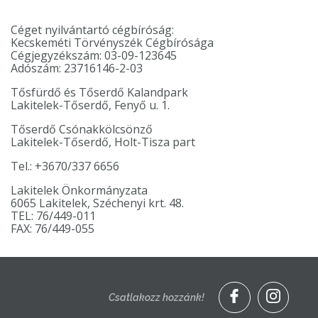
AUTÓSKEMPING
Céget nyilvántartó cégbíróság:
TŐSFÜRDŐ FAHÁZ-
Kecskeméti Törvényszék Cégbírósága
APARTMAN
Cégjegyzékszám: 03-09-123645
Adószám: 23716146-2-03
KISFALUDY PROGRAM
Tősfürdő és Tőserdő Kalandpark
KONTYVIRÁG TANÖSVÉNY
Lakitelek-Tőserdő, Fenyő u. 1.
TŐSERDŐ TÚRÁK
Tőserdő Csónakkölcsönző
Lakitelek-Tőserdő, Holt-Tisza part
ÖKOTURISZTIKAI
KÖZPONT
Tel.: +3670/337 6656
TŐSERDŐ
Lakitelek Önkormányzata
TERÜLETBÉRLET
6065 Lakitelek, Széchenyi krt. 48.
TEL: 76/449-011
OSZTÁLYKIRÁNDULÁS
FAX: 76/449-055
EGYEDI AJÁNLATOT KÉREK
VIDEÓK
Csatlakozz hozzánk!