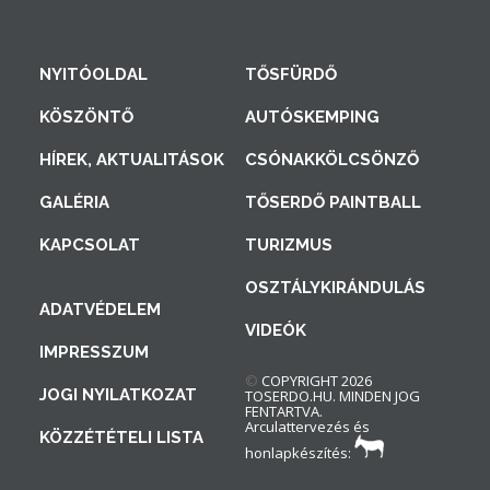
NYITÓOLDAL
TŐSFÜRDŐ
KÖSZÖNTŐ
AUTÓSKEMPING
HÍREK, AKTUALITÁSOK
CSÓNAKKÖLCSÖNZŐ
GALÉRIA
TŐSERDŐ PAINTBALL
KAPCSOLAT
TURIZMUS
OSZTÁLYKIRÁNDULÁS
ADATVÉDELEM
VIDEÓK
IMPRESSZUM
©
COPYRIGHT 2026
JOGI NYILATKOZAT
TOSERDO.HU. MINDEN JOG
FENTARTVA.
Arculattervezés és
KÖZZÉTÉTELI LISTA
honlapkészítés: