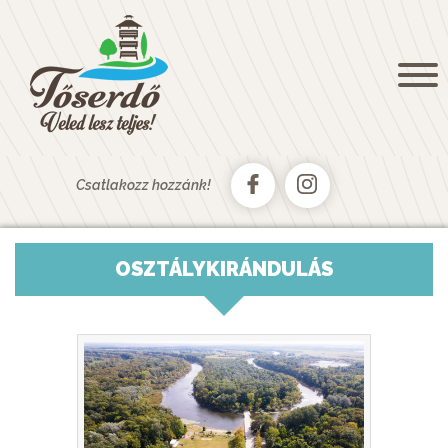
NYITÓOLDAL
KÖSZÖNTŐ
HÍREK, AKTUALITÁSOK
GALÉRIA
KAPCSOLAT
Csatlakozz hozzánk!
TŐSFÜRDŐ
AUTÓSKEMPING
OSZTÁLYKIRÁNDULÁS
CSÓNAKKÖLCSÖNZŐ
TŐSERDŐ PAINTBALL
TURIZMUS
TŐSERDŐ
SZÁLLÁSAINK
TŐSERDŐ