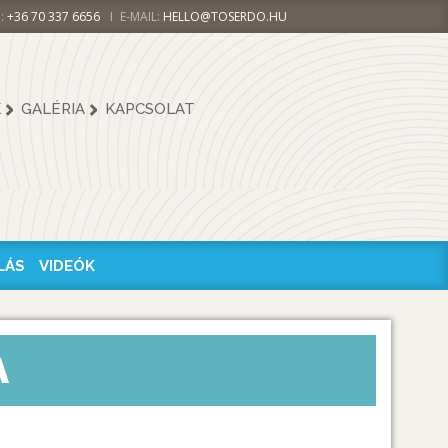
:
+36 70 337 6656
E-MAIL:
HELLO@TOSERDO.HU
K
GALÉRIA
KAPCSOLAT
LÁS
VIDEÓK
A