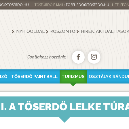
NG@TOSERDO.HU
TŐSFÜRDŐ E-MAIL:
TOSFURDO@TOSERDO.HU
TELEFON
NYITÓOLDAL
KÖSZÖNTŐ
HÍREK, AKTUALITÁSO
Csatlakozz hozzánk!
NZŐ
TŐSERDŐ PAINTBALL
TURIZMUS
OSZTÁLYKIRÁNDU
II. A TŐSERDŐ LELKE TÚR