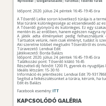
Nyitóoldal
Szolgáltatásaink
Turizmus
Tőserdő Túrák
Időpont: 2020. július 24. péntek 16:45-19:45 óra
A Tőserdő Lelke soron következő túrája is a termé
Mai túránk különlegessége az elcsendesedő az est
A Tőserdő gyönyörű és különleges. Ez egy szakav
mentén és az erdőben, hanem egészen nagyra nyit
A játék adta élményeket pedig felhasználjunk
Tartsatok velünk, nem csak élményt, tudást is sze
Aki szeretne többet megtudni Tőserdőről és önmagá
Túravezető: Lendvai Edit
Játékvezető: Borda Balázs
Időpont: 2020. július 24. péntek 16:45-19:45 óra
Találkozási pont: Tőserdő kilátó 16:45
Részvételi díj: felnőtt 1200 Ft, gyerek és nyugdíjas 
Ideális létszám: 15-30 fő
Információ és jelentkezés: Lendvai Edit 70-931786
Segítsd a felkészülésünket a túrára, kérünk, ha tu
Edit és Balázs
Facebook esemény:
ITT
KAPCSOLÓDÓ GALÉRIA