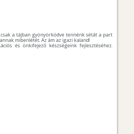
csak a tájban gyönyörködve tennénk sétát a part
nak mibenlétét. Az ám az igazi kaland!
iós és önkifejező készségeink fejlesztéséhez.