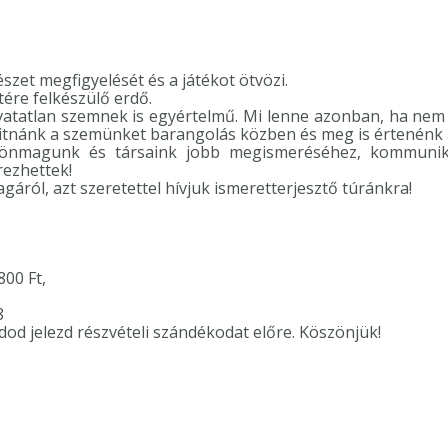
szet megfigyelését és a játékot ötvözi.
ére felkészülő erdő.
atatlan szemnek is egyértelmű. Mi lenne azonban, ha nem 
nánk a szemünket barangolás közben és meg is értenénk an
 önmagunk és társaink jobb megismeréséhez, kommunikác
rezhettek!
ról, azt szeretettel hívjuk ismeretterjesztő túránkra!
800 Ft,
8
dod jelezd részvételi szándékodat előre. Köszönjük!