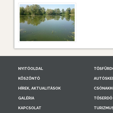
NYITÓOLDAL
TŐSFÜRD
KÖSZÖNTŐ
AUTÓSKE
HÍREK, AKTUALITÁSOK
CSÓNAKK
GALÉRIA
TŐSERDŐ 
KAPCSOLAT
TURIZMU