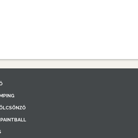
Ő
MPING
ÖLCSÖNZŐ
PAINTBALL
S