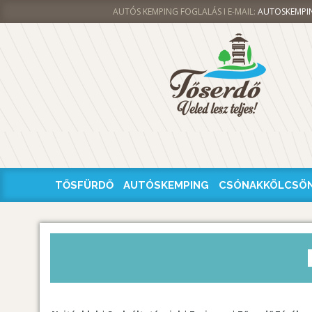
AUTÓS KEMPING FOGLALÁS I E-MAIL:
AUTOSKEMPI
TŐSFÜRDŐ
AUTÓSKEMPING
CSÓNAKKÖLCSÖ