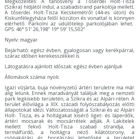
Megközelítés: A tanösvény a Tőserdei Holt-Tisza
AUTÓSKEMPING
(Szikra) hídjától indul, a szabadstrand parkolója mellett.
A tőserdei Holt-Tisza Kecskemétről (44-es úton) és
TŐSFÜRDŐ FAHÁZ-
Kiskunfélegyháza felől közúton és vonattal is könnyen
APARTMAN
elérhető. Parkolni az üdülőtelep parkolójában lehet.
GPS: 46° 51’ 26,198” 19° 59’ 15,502”
KISFALUDY PROGRAM
Nyelv: magyar
KONTYVIRÁG TANÖSVÉNY
Bejárható: egész évben, gyalogosan vagy kerékpárral,
TŐSERDŐ TÚRÁK
száraz időben kerekesszékkel is
ÖKOTURISZTIKAI
Látogatásra ajánlott időszak: egész évben ajánljuk
KÖZPONT
Állomások száma: nyolc
TŐSERDŐ
TERÜLETBÉRLET
Igazi vízjárta, buja növényzetű ártéri területre ma már
alig lelünk. Ennek maradványát találjuk meg a nemzeti
park legkisebb területén, a Szikra és az Alpári-réten. A
OSZTÁLYKIRÁNDULÁS
terület élővilága a XIX. századi folyószabályozás előtti
EGYEDI AJÁNLATOT KÉREK
állapotokat idézi. Változatosságát a Szikrai és az Alpári
Holt- Tisza, és a holtágakat kisérő liget- és láperdők,
ártéri mocsarak és mocsárrétek adják. A Lakitelek
VIDEÓK
mellett fekvő Holt-Tisza szabad strandja, a
termálfürdő, a holtágra néző kilátótorony, a
csónakázási és horgászási lehetőség a területet