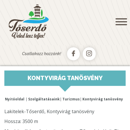
NYITÓOLDAL
KÖSZÖNTŐ
HÍREK, AKTUALITÁSOK
GALÉRIA
KAPCSOLAT
Csatlakozz hozzánk!
TŐSFÜRDŐ
AUTÓSKEMPING
KONTYVIRÁG TANÖSVÉNY
CSÓNAKKÖLCSÖNZŐ
TŐSERDŐ PAINTBALL
Nyitóoldal
Szolgáltatásaink
Turizmus
Kontyvirág tanösvény
TURIZMUS
TŐSERDŐ
Lakitelek-Tőserdő, Kontyvirág tanösvény
SZÁLLÁSAINK
Hossza: 3500 m
TŐSERDŐ