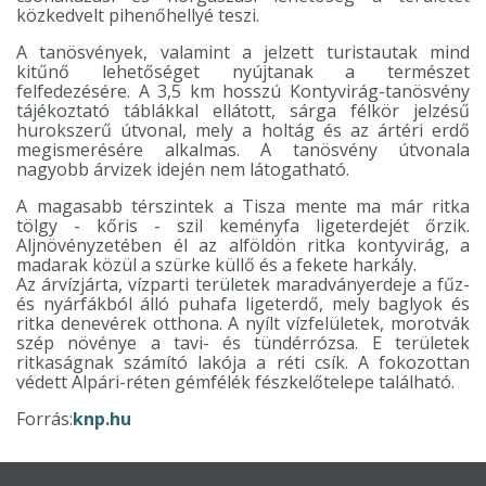
közkedvelt pihenőhellyé teszi.
A tanösvények, valamint a jelzett turistautak mind
kitűnő lehetőséget nyújtanak a természet
felfedezésére. A 3,5 km hosszú Kontyvirág-tanösvény
tájékoztató táblákkal ellátott, sárga félkör jelzésű
hurokszerű útvonal, mely a holtág és az ártéri erdő
megismerésére alkalmas. A tanösvény útvonala
nagyobb árvizek idején nem látogatható.
A magasabb térszintek a Tisza mente ma már ritka
tölgy - kőris - szil keményfa ligeterdejét őrzik.
Aljnövényzetében él az alföldön ritka kontyvirág, a
madarak közül a szürke küllő és a fekete harkály.
Az árvízjárta, vízparti területek maradványerdeje a fűz-
és nyárfákból álló puhafa ligeterdő, mely baglyok és
ritka denevérek otthona. A nyílt vízfelületek, morotvák
szép növénye a tavi- és tündérrózsa. E területek
ritkaságnak számító lakója a réti csík. A fokozottan
védett Alpári-réten gémfélék fészkelőtelepe található.
Forrás:
knp.hu