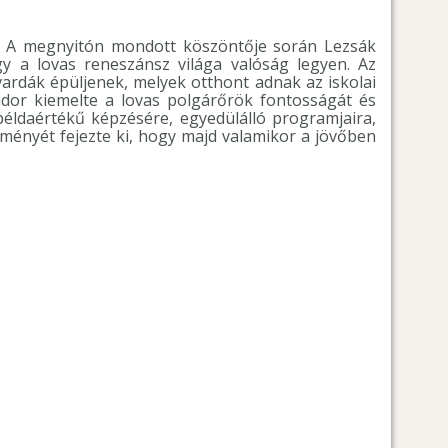
en. A megnyitón mondott köszöntője során Lezsák
gy a lovas reneszánsz világa valóság legyen. Az
vardák épüljenek, melyek otthont adnak az iskolai
ndor kiemelte a lovas polgárőrök fontosságát és
éldaértékű képzésére, egyedülálló programjaira,
ényét fejezte ki, hogy majd valamikor a jövőben