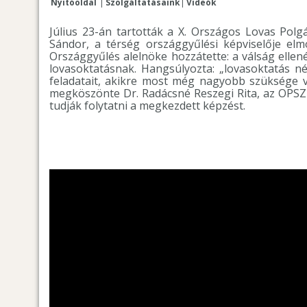
Nyitóoldal
Szolgáltatásaink
Videók
Július 23-án tartották a X. Országos Lovas Pol
Sándor, a térség országgyűlési képviselője elm
Országgyűlés alelnöke hozzátette: a válság ellen
lovasoktatásnak. Hangsúlyozta: „lovasoktatás n
feladatait, akikre most még nagyobb szüksége v
megköszönte Dr. Radácsné Reszegi Rita, az OPSZ 
tudják folytatni a megkezdett képzést.