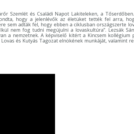
gárőr Szemlét és Családi Napot Lakiteleken, a Tőserdőb
ondta, hogy a jelenlévők az életüket tették fel arra, ho
ére sem adták fel, hogy ebben a ciklusban országszerte lo
élkül nem fog tudni megújulni a lovaskultúra”. Lezsák Sá
an a nemzetnek. A képviselő kitért a Kincsem kollégium p
Lovas és Kutyás Tagozat elnökének munkáját, valamint rem