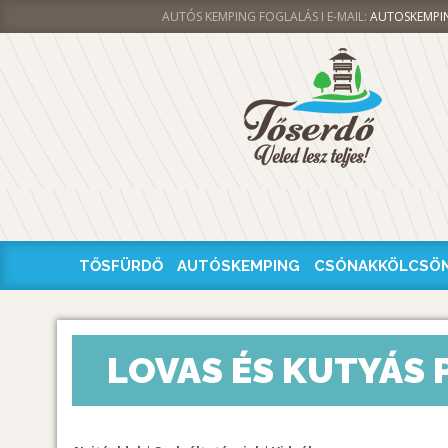
AUTÓS KEMPING FOGLALÁS I E-MAIL:
AUTOSKEMPI
TŐSFÜRDŐ
AUTÓSKEMPING
CSÓNAKKÖLCSÖ
LOVAS ÉS KUTYÁS