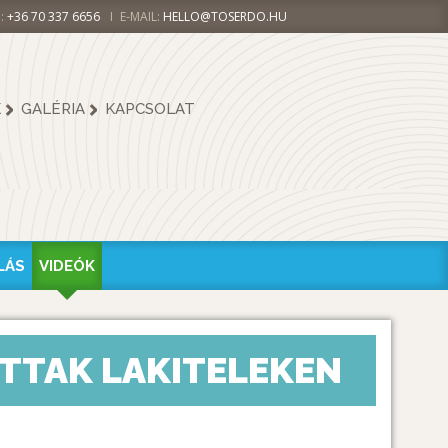
:
+36 70 337 6656
E-MAIL:
HELLO@TOSERDO.HU
K
GALÉRIA
KAPCSOLAT
LÁS
VIDEÓK
TTAK LAKITELEKEN