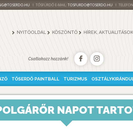
NG@TOSERDO.HU
TŐSFÜRDŐ E-MAIL:
TOSFURDO@TOSERDO.HU
TELEFON
NYITÓOLDAL
KÖSZÖNTŐ
HÍREK, AKTUALITÁSO
Csatlakozz hozzánk!
NZŐ
TŐSERDŐ PAINTBALL
TURIZMUS
OSZTÁLYKIRÁNDU
 POLGÁRŐR NAPOT TARTO