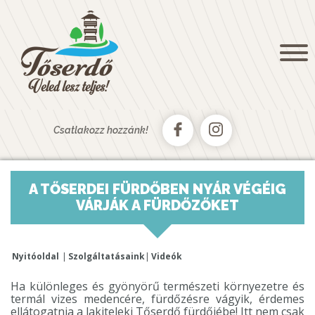
NYITÓOLDAL
KÖSZÖNTŐ
HÍREK, AKTUALITÁSOK
GALÉRIA
KAPCSOLAT
Csatlakozz hozzánk!
TŐSFÜRDŐ
AUTÓSKEMPING
A TŐSERDEI FÜRDŐBEN NYÁR VÉGÉIG
CSÓNAKKÖLCSÖNZŐ
VÁRJÁK A FÜRDŐZŐKET
TŐSERDŐ PAINTBALL
TURIZMUS
Nyitóoldal
Szolgáltatásaink
Videók
TŐSERDŐ
Ha különleges és gyönyörű természeti környezetre és
SZÁLLÁSAINK
termál vizes medencére, fürdőzésre vágyik, érdemes
ellátogatnia a lakiteleki Tőserdő fürdőjébe! Itt nem csak
TŐSERDŐ AUTÓSKEMPING