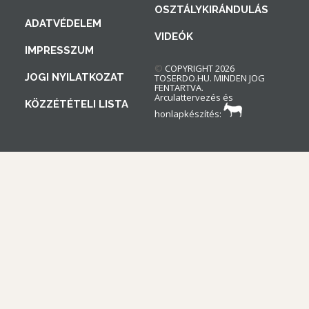
OSZTÁLYKIRÁNDULÁS
ADATVÉDELEM
VIDEÓK
IMPRESSZUM
©
COPYRIGHT 2026
JOGI NYILATKOZAT
TOSERDO.HU. MINDEN JOG
FENTARTVA.
Arculattervezés és
KÖZZÉTÉTELI LISTA
honlapkészítés: